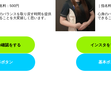
名料：500円
指名料
のバランスを取り戻す時間を提供
心身の
ることを大変嬉しく思います。
できる
の確認をする
インスタを
本ボタン
基本ボ