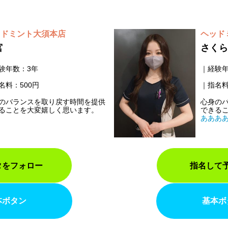
ッドミント大須本店
ヘッド
宮
さくら
験年数：3年
経験年
名料：500円
指名料
のバランスを取り戻す時間を提供
心身の
ることを大変嬉しく思います。
できる
あああ
タをフォロー
指名して
本ボタン
基本ボ