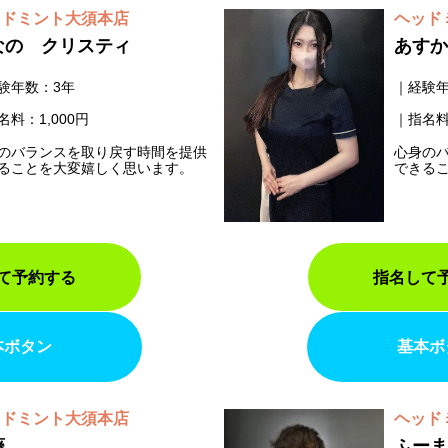
ッドミント大須本店
ヘッド
なの クリスティ
あすか
験年数：3年
経験年
名料：1,000円
指名料
のバランスを取り戻す時間を提供
心身の
ることを大変嬉しく思います。
できる
て予約する
指名して
本ボタン
基本ボ
ッドミント大須本店
ヘッド
藤
ふーま