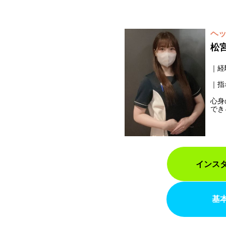
ヘ
松
経
指
心身
でき
インス
基