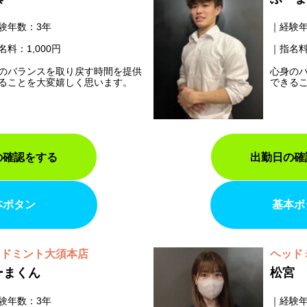
験年数：3年
経験年
名料：1,000円
指名料
のバランスを取り戻す時間を提供
心身の
ることを大変嬉しく思います。
できる
の確認をする
出勤日の確
本ボタン
基本ボ
ッドミント大須本店
ヘッド
ーまくん
松宮
験年数：3年
経験年