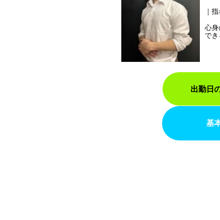
指
心身
でき
出勤日
基