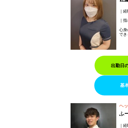
経
指
心身
でき
出勤日
基
ヘ
ふ
経