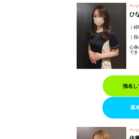
ヘ
ひ
経
指
心身
でき
指名し
基
ヘ
佐