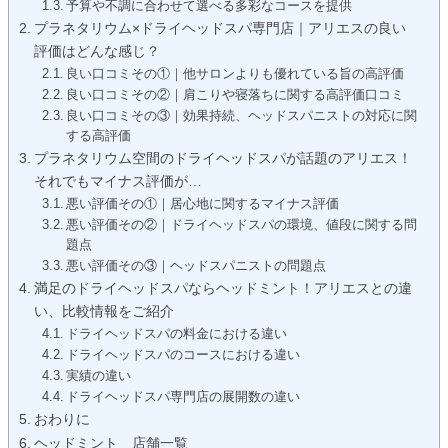
予算や不調に合わせて選べる多彩なコースを提供
プラネタリウム×ドライヘッドスパ専門店｜アリエスの良い
評価はどんな感じ？
良い口コミその①｜他サロンよりも優れている旨の高評価
良い口コミその②｜肩こりや寝落ちに関する高評価口コミ
良い口コミその③｜効果持続、ヘッドスパニストの対応に関
する高評価
プラネタリウム空間のドライヘッドスパが話題のアリエス！
それでもマイナス評価が…
悪い評価その①｜居心地に関するマイナス評価
悪い評価その②｜ドライヘッドスパの環境、値段に関する問
題点
悪い評価その③｜ヘッドスパニストの問題点
満足のドライヘッドスパならヘッドミント！アリエスとの違
い、比較情報をご紹介
ドライヘッドスパの料金における違い
ドライヘッドスパのコースにおける違い
実績の違い
ドライヘッドスパ専門店の展開数の違い
おわりに
ヘッドミント 店舗一覧