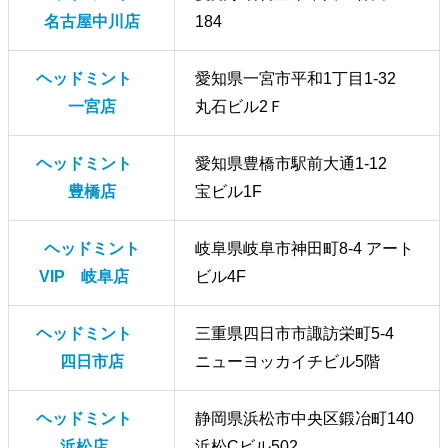
名古屋中川店
184
ヘッドミント
愛知県一宮市平和1丁目1-32
一宮店
丸石ビル2Ｆ
ヘッドミント
愛知県豊橋市駅前大通1-12
豊橋店
宝ビル1F
ヘッドミント
岐阜県岐阜市神田町8-4 アート
VIP 岐阜店
ビル4F
ヘッドミント
三重県四日市市諏訪栄町5-4
四日市店
ニューヨッカイチビル5階
ヘッドミント
静岡県浜松市中央区鍛冶町140
浜松店
浜松Cビル502