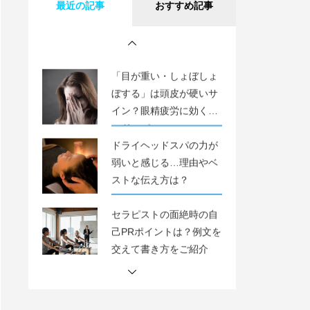
最近の記事
おすすめ記事
がおすすめサロンランキ
ング20選！カップルやメ
ンズにおすすめ！
「目が重い・しょぼしょ
ぼする」は頭皮が硬いサ
イン？眼精疲労に効くヘ
ッドスパ
ドライヘッドスパの力が
弱いと感じる…理由やベ
ストな伝え方は？
セラピストの面絶時の自
己PRポイントは？例文を
交えて書き方をご紹介
関内のドライヘッドスパ
がおすすめサロンランキ
ング20選！カップルやメ