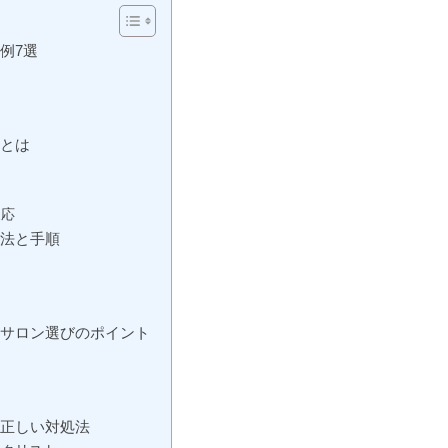
例7選
因とは
反応
方法と手順
ト
のサロン選びのポイント
の正しい対処法