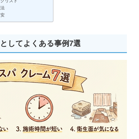
ックリスト
方法
目安
としてよくある事例7選