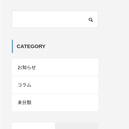
「目が重い・しょぼしょ
CATEGORY
ぼする」は頭皮が硬いサ
イン？眼精疲労に効くヘ
ッドスパ
お知らせ
ドライヘッドスパの力が
弱いと感じる…理由やベ
コラム
ストな伝え方は？
セラピストの面絶時の自
未分類
己PRポイントは？例文を
交えて書き方をご紹介
関内のドライヘッドスパ