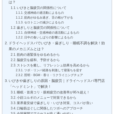
は？
いびきと脳疲労の関係性について
交感神経の過活動によるもの
筋肉がゆるみ過ぎ、舌の根が下がる
セロトニンの減少によるもの
歯ぎしりと脳疲労の関係性について
自律神経・交感神経の過活動によるもの
日中の食いしばりの影響によるもの
ドライヘッドスパでいびき・歯ぎしり・睡眠不調を解決！効
果のメカニズムとは？
筋肉の過緊張をゆるめるから
脳疲労を緩和、予防するから
ストレスを癒し、リフレッシュ効果を高めるから
ツボ・リンパ経路を刺激して寝落ちを促す
照明・BGM・香り・リクライニングチェア
いびきや歯ぎしりの原因・脳疲労｜ドライヘッドスパ専門店
「ヘッドミント」で解決！
睡眠・首肩コリ・眼精疲労の改善率が95％超え！
小顔コルギのメニューで対策できるから
業界最安値で歯ぎしり・いびき対策、コスパが良い
口輪筋ほぐしに関係したツボへのアプローチ
全国展開でアクセスが良く通いやすい